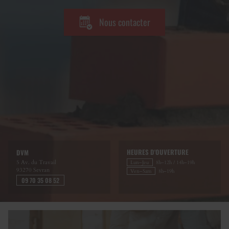
Nous contacter
HEURES D'OUVERTURE
DVM
5 Av. du Travail
Lun–Jeu
8h–12h / 14h–19h
93270
Sevran
Ven–Sam
8h–19h
09 70 35 08 52