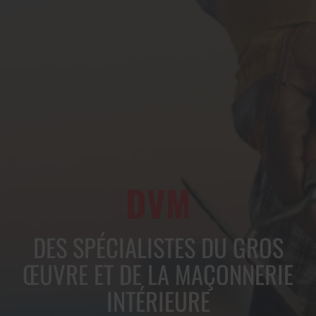
DVM
DVM
DES SPÉCIALISTES DU GROS
ŒUVRE ET DE LA MAÇONNERIE
INTÉRIEURE