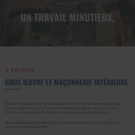
Nous proposons
UN TRAVAIL MINUTIEUX.
À PROPOS
GROS ŒUVRE ET MAÇONNERIE INTÉRIEURE
Que ce soit pour un projet de construction, d’
extension
ou de rénovation, vous
pouvez compter sur nous. Nous nous occupons des travaux de
gros œuvre de
bâtiment
: terrassement, fondations, construction de murs porteurs, etc.
Nous sommes aussi spécialisés dans la maçonnerie intérieure : pose de cloisons
intérieures, création d’escalier...