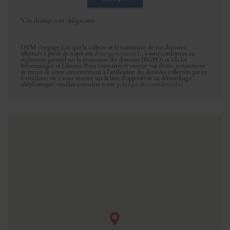
*Ces champs sont obligatoires
DVM s'engage à ce que la collecte et le traitement de vos données,
effectués à partir de notre site
dvm-grosoeuvre.fr
, soient conformes au
règlement général sur la protection des données (RGPD) et à la loi
Informatique et Libertés. Pour connaître et exercer vos droits, notamment
de retrait de votre consentement à l'utilisation des données collectées par ce
formulaire, ou à vous inscrire sur la liste d'opposition au démarchage
téléphonique, veuillez consulter notre
politique de confidentialité