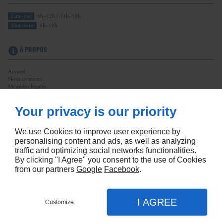
Lun–Jeu
8h–12h / 14h–19h
Ven–Sam
8h–19h
À PROPOS
Accueil
Nous contacter
Mentions légales
Plan du site
Your privacy is our priority
SUIVEZ-NOUS
We use Cookies to improve user experience by
personalising content and ads, as well as analyzing
traffic and optimizing social networks functionalities.
By clicking "I Agree" you consent to the use of Cookies
from our partners
Google
Facebook
.
Linkeo
I AGREE
Customize
Nous contacter