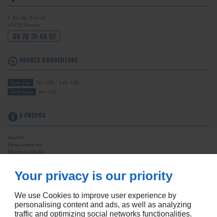
5 Av. du Travail
93270
Sevran
09 70 35 08 52
HEURES D'OUVERTURE
Lun–Jeu
8h–12h / 14h–19h
Ven–Sam
8h–19h
À PROPOS
Accueil
Nous contacter
Mentions légales
Plan du site
Your privacy is our priority
SUIVEZ-NOUS
We use Cookies to improve user experience by
personalising content and ads, as well as analyzing
traffic and optimizing social networks functionalities.