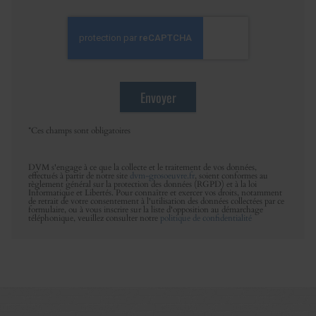
*Ces champs sont obligatoires
DVM s'engage à ce que la collecte et le traitement de vos données,
effectués à partir de notre site
dvm-grosoeuvre.fr
, soient conformes au
règlement général sur la protection des données (RGPD) et à la loi
Informatique et Libertés. Pour connaître et exercer vos droits, notamment
de retrait de votre consentement à l'utilisation des données collectées par ce
formulaire, ou à vous inscrire sur la liste d'opposition au démarchage
téléphonique, veuillez consulter notre
politique de confidentialité